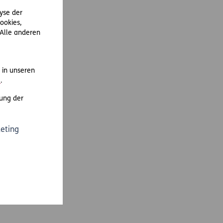
lyse der
ookies,
 Alle anderen
in unseren
m
.
ung der
eting