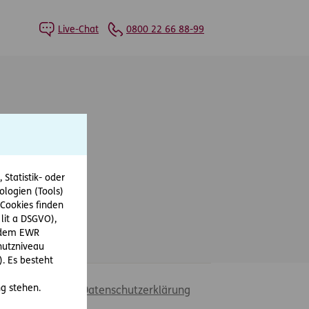
Live-Chat
0800 22 66 88-99
Statistik- oder
ologien (Tools)
Cookies finden
 lit a DSGVO),
r dem EWR
hutzniveau
. Es besteht
g stehen.
liche Hinweise & Datenschutzerklärung