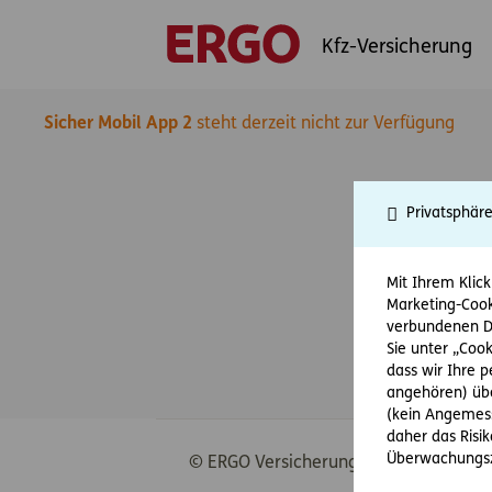
Kfz-Versicherung
Sicher Mobil App 2
steht derzeit nicht zur Verfügung
Privatsphär
Mit Ihrem Klick
Marketing-Cook
verbundenen Da
Sie unter „Cook
dass wir Ihre 
angehören) übe
(kein Angemess
daher das Risi
Überwachungsz
© ERGO Versicherung Aktiengesellscha