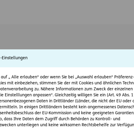
e-Einstellungen
 auf „ Alle erlauben“ oder wenn Sie bei „Auswahl erlauben“ Präferenz-, 
ies mit einbeziehen, stimmen Sie der mit Cookies und ähnlichen Techn
tenverarbeitung zu. Nähere Informationen zum Zweck der einzelnen 
ie Einstelllungen anpassen“. Gleichzeitig willigen Sie ein (Art. 49 Abs. 1
personenbezogenen Daten in Drittländer (Länder, die nicht der EU ode
rmitteln. In einigen Drittländern besteht kein angemessenes Datensc
enheitsbeschluss der EU-Kommission und keine geeigneten Garantien)
ko, dass Ihre Daten dem Zugriff durch Behörden zu Kontroll- und
wecken unterliegen und keine wirksamen Rechtsbehelfe zur Verfügun
ft
Barrierefreiheit
Impressum
Recht