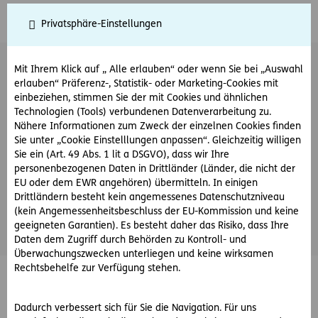
Kfz-Versicherung
Privatsphäre-Einstellungen
Sicher Mobil App 2
steht derzeit nicht zur
Mit Ihrem Klick auf „ Alle erlauben“ oder wenn Sie bei „Auswahl
Verfügung
erlauben“ Präferenz-, Statistik- oder Marketing-Cookies mit
einbeziehen, stimmen Sie der mit Cookies und ähnlichen
Technologien (Tools) verbundenen Datenverarbeitung zu.
Nähere Informationen zum Zweck der einzelnen Cookies finden
Sie unter „Cookie Einstelllungen anpassen“. Gleichzeitig willigen
Sie ein (Art. 49 Abs. 1 lit a DSGVO), dass wir Ihre
personenbezogenen Daten in Drittländer (Länder, die nicht der
EU oder dem EWR angehören) übermitteln. In einigen
Drittländern besteht kein angemessenes Datenschutzniveau
(kein Angemessenheitsbeschluss der EU-Kommission und keine
geeigneten Garantien). Es besteht daher das Risiko, dass Ihre
Daten dem Zugriff durch Behörden zu Kontroll- und
Überwachungszwecken unterliegen und keine wirksamen
Rechtsbehelfe zur Verfügung stehen.
© ERGO Versicherung Aktiengesellschaft
Barrierefreiheit
Dadurch verbessert sich für Sie die Navigation. Für uns