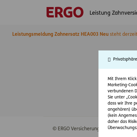
Leistung Zahnvers
Leistungsmeldung Zahnersatz HEA003 Neu
steht derzei
Privatsphär
Mit Ihrem Klick
Marketing-Cook
verbundenen Da
Sie unter „Cook
dass wir Ihre 
angehören) übe
(kein Angemess
daher das Risi
Überwachungsz
© ERGO Versicherung Aktiengesellscha