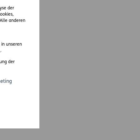
lyse der
ookies,
 Alle anderen
in unseren
m
.
ung der
eting