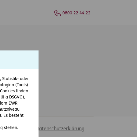
0800 22 44 22
Statistik- oder
ologien (Tools)
Cookies finden
 lit a DSGVO),
r dem EWR
hutzniveau
. Es besteht
g stehen.
liche Hinweise & Datenschutzerklärung