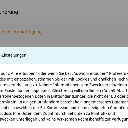
icherung
t nicht zur Verfügung
e-Einstellungen
 auf „ Alle erlauben“ oder wenn Sie bei „Auswahl erlauben“ Präferenz-, 
ies mit einbeziehen, stimmen Sie der mit Cookies und ähnlichen Techn
tenverarbeitung zu. Nähere Informationen zum Zweck der einzelnen 
ie Einstelllungen anpassen“. Gleichzeitig willigen Sie ein (Art. 49 Abs. 1
personenbezogenen Daten in Drittländer (Länder, die nicht der EU ode
rmitteln. In einigen Drittländern besteht kein angemessenes Datensc
enheitsbeschluss der EU-Kommission und keine geeigneten Garantien)
ko, dass Ihre Daten dem Zugriff durch Behörden zu Kontroll- und
wecken unterliegen und keine wirksamen Rechtsbehelfe zur Verfügun
ft
Barrierefreiheit
Impressum
Recht