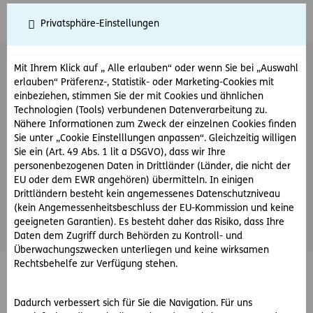
Risikoversicherung
Privatsphäre-Einstellungen
Risikoversicherung App Neu
steht derzeit nicht zur
Mit Ihrem Klick auf „ Alle erlauben“ oder wenn Sie bei „Auswahl
Verfügung
erlauben“ Präferenz-, Statistik- oder Marketing-Cookies mit
einbeziehen, stimmen Sie der mit Cookies und ähnlichen
Technologien (Tools) verbundenen Datenverarbeitung zu.
Nähere Informationen zum Zweck der einzelnen Cookies finden
Sie unter „Cookie Einstelllungen anpassen“. Gleichzeitig willigen
Sie ein (Art. 49 Abs. 1 lit a DSGVO), dass wir Ihre
personenbezogenen Daten in Drittländer (Länder, die nicht der
EU oder dem EWR angehören) übermitteln. In einigen
Drittländern besteht kein angemessenes Datenschutzniveau
(kein Angemessenheitsbeschluss der EU-Kommission und keine
geeigneten Garantien). Es besteht daher das Risiko, dass Ihre
Daten dem Zugriff durch Behörden zu Kontroll- und
Überwachungszwecken unterliegen und keine wirksamen
Rechtsbehelfe zur Verfügung stehen.
© ERGO Versicherung Aktiengesellschaft
Barrierefreiheit
Dadurch verbessert sich für Sie die Navigation. Für uns