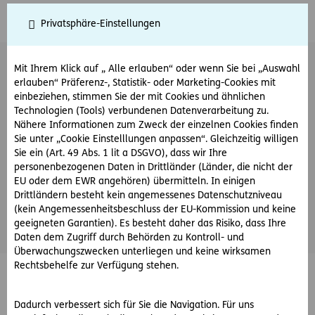
Risikoversicherung
Privatsphäre-Einstellungen
Risikoversicherung App Neu
steht derzeit nicht zur
Mit Ihrem Klick auf „ Alle erlauben“ oder wenn Sie bei „Auswahl
Verfügung
erlauben“ Präferenz-, Statistik- oder Marketing-Cookies mit
einbeziehen, stimmen Sie der mit Cookies und ähnlichen
Technologien (Tools) verbundenen Datenverarbeitung zu.
Nähere Informationen zum Zweck der einzelnen Cookies finden
Sie unter „Cookie Einstelllungen anpassen“. Gleichzeitig willigen
Sie ein (Art. 49 Abs. 1 lit a DSGVO), dass wir Ihre
personenbezogenen Daten in Drittländer (Länder, die nicht der
EU oder dem EWR angehören) übermitteln. In einigen
Drittländern besteht kein angemessenes Datenschutzniveau
(kein Angemessenheitsbeschluss der EU-Kommission und keine
geeigneten Garantien). Es besteht daher das Risiko, dass Ihre
Daten dem Zugriff durch Behörden zu Kontroll- und
Überwachungszwecken unterliegen und keine wirksamen
Rechtsbehelfe zur Verfügung stehen.
© ERGO Versicherung Aktiengesellschaft
Barrierefreiheit
Dadurch verbessert sich für Sie die Navigation. Für uns