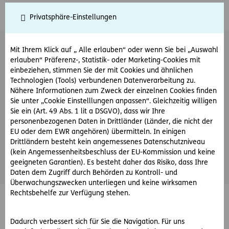
Schadensmeldung KFZ
Privatsphäre-Einstellungen
KFZ Schaden
steht derzeit nicht zur Verfügung
Mit Ihrem Klick auf „ Alle erlauben“ oder wenn Sie bei „Auswahl
erlauben“ Präferenz-, Statistik- oder Marketing-Cookies mit
einbeziehen, stimmen Sie der mit Cookies und ähnlichen
Technologien (Tools) verbundenen Datenverarbeitung zu.
Nähere Informationen zum Zweck der einzelnen Cookies finden
Sie unter „Cookie Einstelllungen anpassen“. Gleichzeitig willigen
Sie ein (Art. 49 Abs. 1 lit a DSGVO), dass wir Ihre
personenbezogenen Daten in Drittländer (Länder, die nicht der
EU oder dem EWR angehören) übermitteln. In einigen
Drittländern besteht kein angemessenes Datenschutzniveau
(kein Angemessenheitsbeschluss der EU-Kommission und keine
geeigneten Garantien). Es besteht daher das Risiko, dass Ihre
Daten dem Zugriff durch Behörden zu Kontroll- und
Überwachungszwecken unterliegen und keine wirksamen
Rechtsbehelfe zur Verfügung stehen.
© ERGO Versicherung Aktiengesellschaft
Barrierefreiheit
Dadurch verbessert sich für Sie die Navigation. Für uns