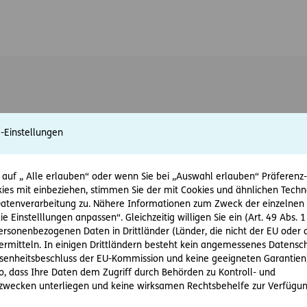
e-Einstellungen
 auf „ Alle erlauben“ oder wenn Sie bei „Auswahl erlauben“ Präferenz-, 
ies mit einbeziehen, stimmen Sie der mit Cookies und ähnlichen Techn
tenverarbeitung zu. Nähere Informationen zum Zweck der einzelnen 
ie Einstelllungen anpassen“. Gleichzeitig willigen Sie ein (Art. 49 Abs. 1
personenbezogenen Daten in Drittländer (Länder, die nicht der EU ode
rmitteln. In einigen Drittländern besteht kein angemessenes Datensc
enheitsbeschluss der EU-Kommission und keine geeigneten Garantien)
ko, dass Ihre Daten dem Zugriff durch Behörden zu Kontroll- und
wecken unterliegen und keine wirksamen Rechtsbehelfe zur Verfügun
ft
Barrierefreiheit
Impressum
Recht