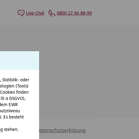
Live-Chat
0800 22 66 88-99
Statistik- oder
ologien (Tools)
Cookies finden
 lit a DSGVO),
r dem EWR
hutzniveau
. Es besteht
g stehen.
liche Hinweise & Datenschutzerklärung