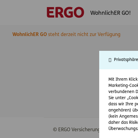
WohnlichER GO!
WohnlichER GO
steht derzeit nicht zur Verfügung
Privatsphär
Mit Ihrem Klick
Marketing-Cook
verbundenen Da
Sie unter „Cook
dass wir Ihre 
angehören) übe
(kein Angemess
daher das Risi
Überwachungsz
© ERGO Versicherung Aktiengesellscha