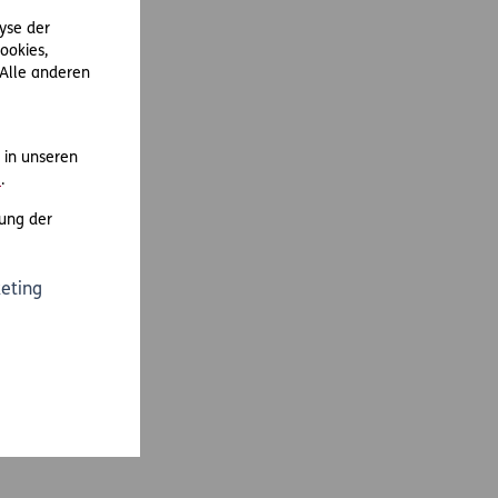
lyse der
ookies,
 Alle anderen
in unseren
m
.
ung der
eting