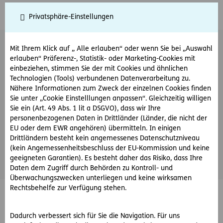
WohnlichER GO!
Privatsphäre-Einstellungen
WohnlichER GO
steht derzeit nicht zur Verfügung
Mit Ihrem Klick auf „ Alle erlauben“ oder wenn Sie bei „Auswahl
erlauben“ Präferenz-, Statistik- oder Marketing-Cookies mit
einbeziehen, stimmen Sie der mit Cookies und ähnlichen
Technologien (Tools) verbundenen Datenverarbeitung zu.
Nähere Informationen zum Zweck der einzelnen Cookies finden
Sie unter „Cookie Einstelllungen anpassen“. Gleichzeitig willigen
Sie ein (Art. 49 Abs. 1 lit a DSGVO), dass wir Ihre
personenbezogenen Daten in Drittländer (Länder, die nicht der
EU oder dem EWR angehören) übermitteln. In einigen
Drittländern besteht kein angemessenes Datenschutzniveau
(kein Angemessenheitsbeschluss der EU-Kommission und keine
geeigneten Garantien). Es besteht daher das Risiko, dass Ihre
Daten dem Zugriff durch Behörden zu Kontroll- und
Überwachungszwecken unterliegen und keine wirksamen
Rechtsbehelfe zur Verfügung stehen.
© ERGO Versicherung Aktiengesellschaft
Barrierefreiheit
Dadurch verbessert sich für Sie die Navigation. Für uns